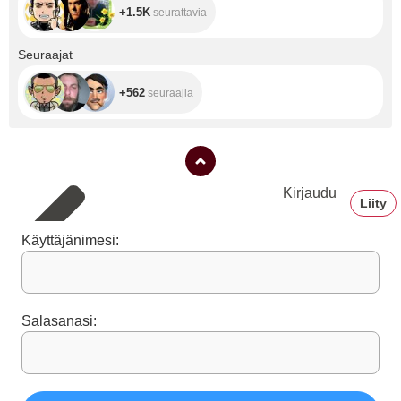
+1.5K
seurattavia
+562
Seuraajat
+562
seuraajia
Kirjaudu
Liity
Käyttäjänimesi:
Salasanasi: