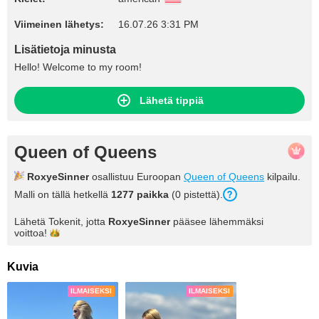
Viimeinen lähetys:
16.07.26 3:31 PM
Lisätietoja minusta
Hello! Welcome to my room!
Lähetä tippiä
Queen of Queens
RoxyeSinner
osallistuu Euroopan
Queen of Queens
kilpailu.
Malli on tällä hetkellä
1277 paikka
(0 pistettä).
Lähetä Tokenit, jotta
RoxyeSinner
pääsee lähemmäksi
voittoa!
Kuvia
ILMAISEKSI
ILMAISEKSI