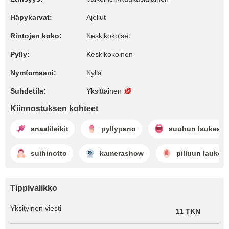
Häpykarvat:
Ajellut
Rintojen koko:
Keskikokoiset
Pylly:
Keskikokoinen
Nymfomaani:
Kyllä
Suhdetila:
Yksittäinen
Kiinnostuksen kohteet
anaalileikit
pyllypano
suuhun laukeam
suihinotto
kamerashow
pilluun laukea
Tippivalikko
Yksityinen viesti
11 TKN