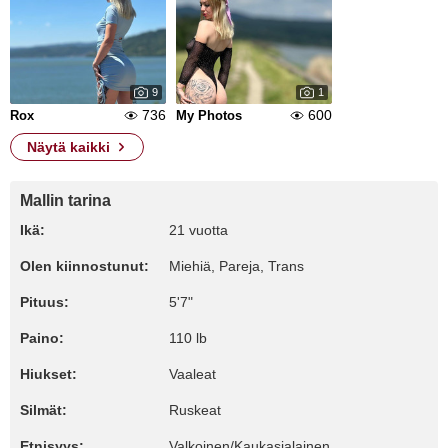
9
1
736
600
Rox
My Photos
Näytä kaikki
Mallin tarina
Ikä:
21 vuotta
Olen kiinnostunut:
Miehiä, Pareja, Trans
Pituus:
5'7"
Paino:
110 lb
Hiukset:
Vaaleat
Silmät:
Ruskeat
Etnisyys:
Valkoinen/Kaukasialainen