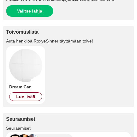
Valitse lahja
Toivomuslista
Auta henkilöä
RoxyeSinner
täyttämään toive!
Dream Car
Lue lisää
Seuraamiset
+1.5K
Seuraamiset