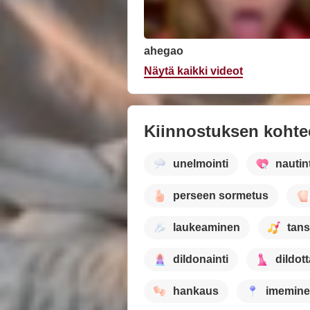
ahegao
Näytä kaikki videot
Kiinnostuksen kohte
unelmointi
nautin
perseen sormetus
laukeaminen
tans
dildonainti
dildot
hankaus
imemin