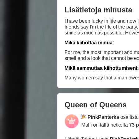
Lisätietoja minusta
I have been lucky in life and now I
friends say I'm the life of the par
smile as
Mikä kiihottaa minua:
For me, the most important and mos
smell and a look that cannot be e
Mikä sammuttaa kiihottumiseni:
Many women say that a man owe
Queen of Queens
PinkPanterka
osallist
Malli on tällä hetkellä
73 p