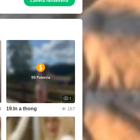
Lähetä rahakkeita
99 Polettia
1
19.In a thong
4
157