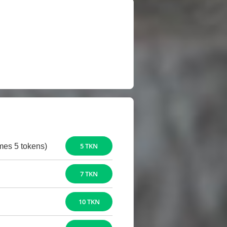
5 TKN
mes 5 tokens)
7 TKN
10 TKN