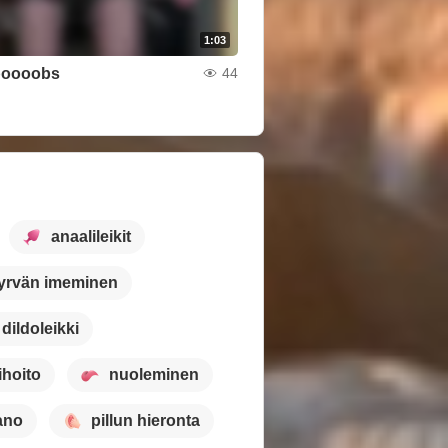
1:03
boooobs
44
anaalileikit
yrvän imeminen
dildoleikki
ihoito
nuoleminen
ano
pillun hieronta