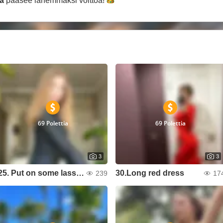
a
pääsee lähemmäksi
voittoa!
69 Polettia
69 Polettia
3
3
25. Put on some lassies
30.Long red dress
239
17