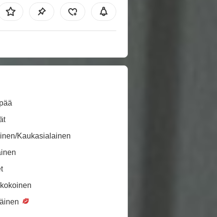
pää
ät
inen/Kaukasialainen
ainen
t
ikokoinen
täinen