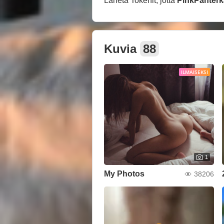
Lähetä Tokenit, jotta
PinkPanterk
Kuvia
88
ILMAISEKSI
1
My Photos
38206