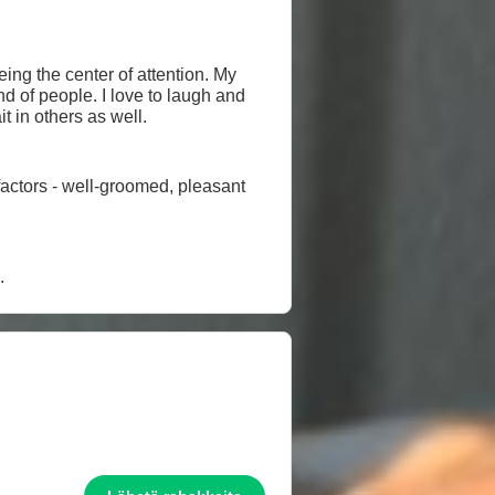
being the center of attention. My
nd of people. I love to laugh and
 trait in others as well.
factors - well-groomed, pleasant
.