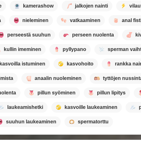
e
kamerashow
jalkojen nainti
vilau
a
nieleminen
vatkaaminen
anal fis
perseestä suuhun
perseen nuolenta
ki
kullin imeminen
pyllypano
sperman vaih
kasvoilla istuminen
kasvohoito
rankka nain
imista
anaalin nuoleminen
tyttöjen nussint
uolenta
pillun syöminen
pillun lipitys
laukeamishetki
kasvoille laukeaminen
suuhun laukeaminen
spermatorttu