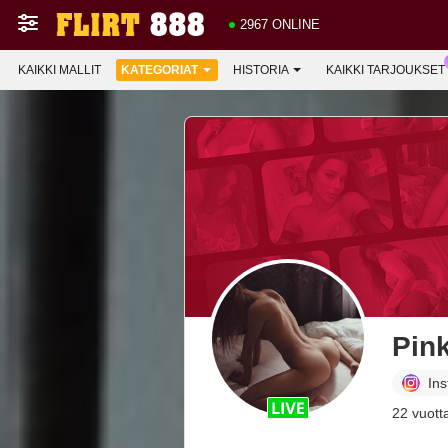
2967 ONLINE
KAIKKI MALLIT
KATEGORIAT
HISTORIA
KAIKKI TARJOUKSET
Pin
In
22 vuott