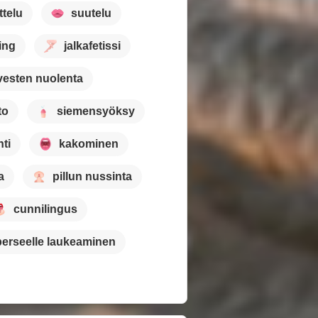
ttelu
suutelu
ting
jalkafetissi
vesten nuolenta
to
siemensyöksy
ti
kakominen
a
pillun nussinta
cunnilingus
perseelle laukeaminen