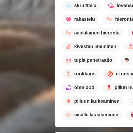
skruittailu
lovens
rakastelu
hieront
aasialainen hieronta
kivesten imeminen
tupla penetraatio
runkkaus
ei nuss
ohmibod
pillun n
pilluun laukeaminen
sisälle laukeaminen