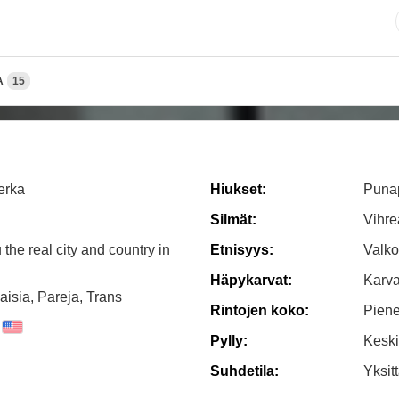
A
15
erka
Hiukset:
Puna
Silmät:
Vihre
ou the real city and country in
Etnisyys:
Valko
Häpykarvat:
Karv
aisia, Pareja, Trans
Rintojen koko:
Piene
Pylly:
Kesk
Suhdetila:
Yksit