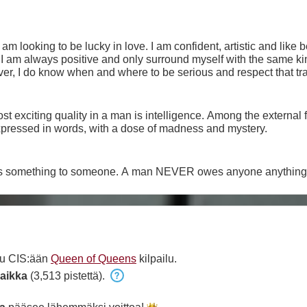
 am looking to be lucky in love. I am confident, artistic and like 
ty. I am always positive and only surround myself with the same ki
 much as possible. However, I do know when and where to be serious and respect that
t exciting quality in a man is intelligence. Among the external 
xpressed in words, with a dose of madness and mystery.
s something to someone. A man NEVER owes anyone anything
uu CIS:ään
Queen of Queens
kilpailu.
aikka
(3,513 pistettä).