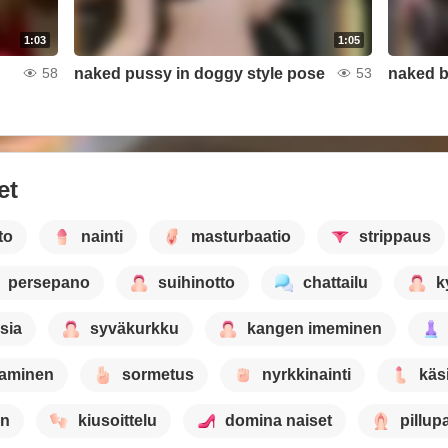
1:03
1:05
naked pussy in doggy style pose
naked 
58
53
et
to
nainti
masturbaatio
strippaus
persepano
suihinotto
chattailu
k
sia
syväkurkku
kangen imeminen
taminen
sormetus
nyrkkinainti
käs
en
kiusoittelu
domina naiset
pillup