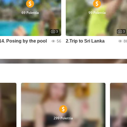
69 Polettia
99 Polettia
3
3
14. Posing by the pool
2.Trip to Sri Lanka
56
8
299 Polettia