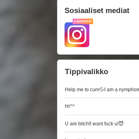
Sosiaaliset mediat
ILMAISEKSI
Tippivalikko
Help me to cum💦I am a nymphoma
Hi^^
U are bitch!I want fuck u!😈