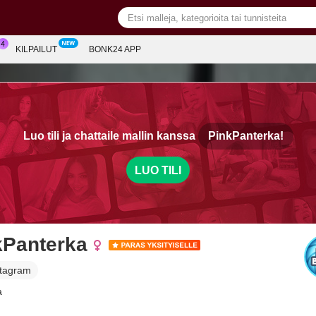
KILPAILUT
BONK24 APP
Luo tili ja chattaile mallin kanssa
PinkPanterka!
LUO TILI
kPanterka
stagram
a