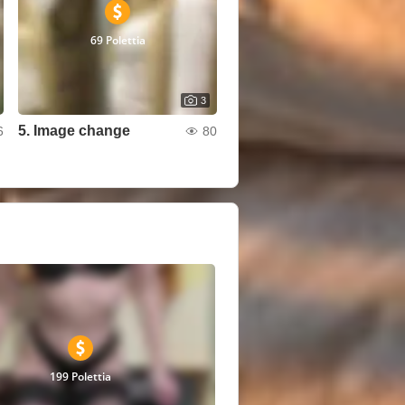
69 Polettia
3
5. Image change
6
80
199 Polettia