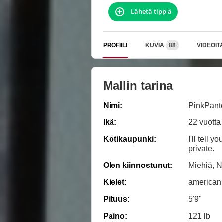
Lähetä tippiä
PROFIILI
KUVIA
88
VIDEOIT
Mallin tarina
Nimi:
PinkPant
Ikä:
22 vuotta
Kotikaupunki:
I'll tell y
private.
Olen kiinnostunut:
Miehiä, N
Kielet:
american
Pituus:
5'9"
Paino:
121 lb