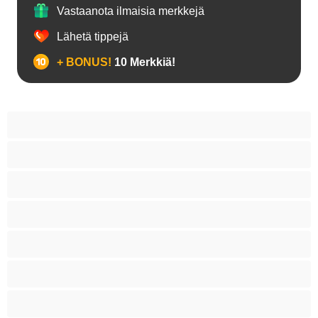
Vastaanota ilmaisia merkkejä
Lähetä tippejä
+ BONUS!
10 Merkkiä!
18+ teinejä
Aasialaisia
Ajeltuja pilluja
Anaali
Arabi
Beibejä
Blondeja