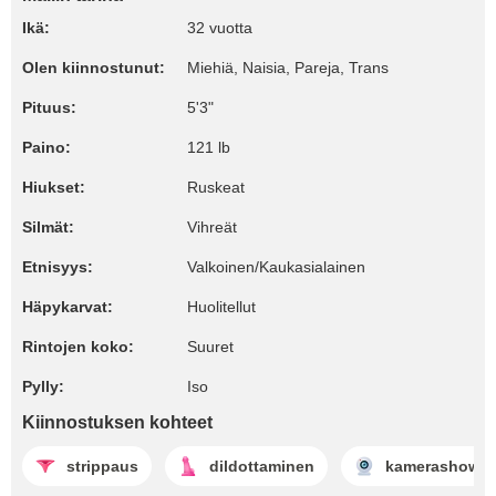
Ikä:
32 vuotta
Olen kiinnostunut:
Miehiä, Naisia, Pareja, Trans
Pituus:
5'3"
Paino:
121 lb
Hiukset:
Ruskeat
Silmät:
Vihreät
Etnisyys:
Valkoinen/Kaukasialainen
Häpykarvat:
Huolitellut
Rintojen koko:
Suuret
Pylly:
Iso
Kiinnostuksen kohteet
strippaus
dildottaminen
kamerashow