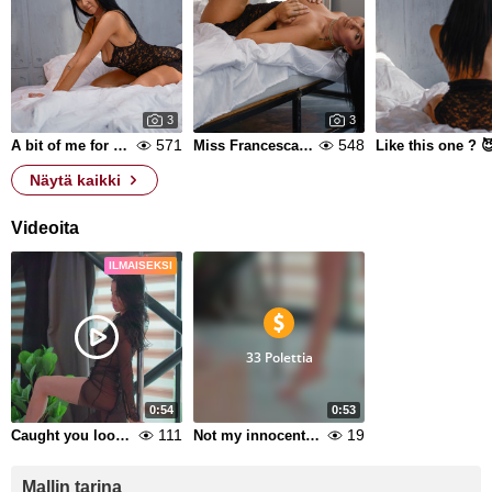
3
3
571
548
A bit of me for you :)
Miss Francesca 🫣
Like this one ? 
Näytä kaikki
Videoita
ILMAISEKSI
33 Polettia
0:54
0:53
111
19
Caught you looking
Not my innocent side
Mallin tarina