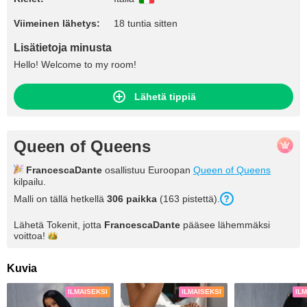
Viimeinen lähetys:
18 tuntia sitten
Lisätietoja minusta
Hello! Welcome to my room!
Lähetä tippiä
Queen of Queens
FrancescaDante
osallistuu Euroopan
Queen of Queens
kilpailu.
Malli on tällä hetkellä
306 paikka
(163 pistettä).
Lähetä Tokenit, jotta
FrancescaDante
pääsee lähemmäksi
voittoa!
Kuvia
ILMAISEKSI
ILMAISEKSI
IL