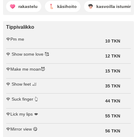
rakastelu
käsihoito
kasvoilla istuminen
Tippivalikko
🌹Pm me
10 TKN
🌹 Show some love 🥰
12 TKN
🌹Make me moan😈
15 TKN
🌹 Show feet 🦶
35 TKN
🌹 Suck finger 👆
44 TKN
🌹Lick my lips 💋
55 TKN
🌹Mirror view 😋
56 TKN