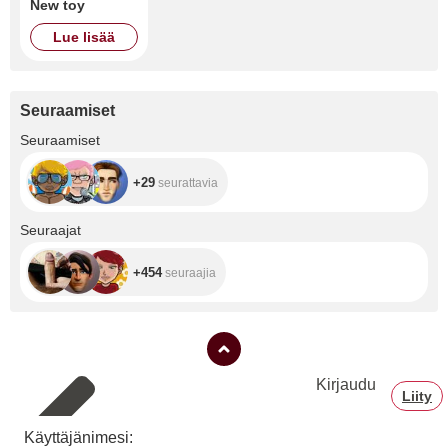
New toy
Lue lisää
Seuraamiset
+29
Seuraamiset
+29
seurattavia
+454
Seuraajat
+454
seuraajia
Kirjaudu
Liity
Käyttäjänimesi: