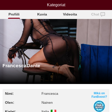
FrancescaDante
Kategoriat
Profiili
Kuvia
Videoita
Chat
FrancescaDante
Nimi:
Francesca
Mikä on
FanBoost?
Olen:
Nainen
Kielet:
Italia