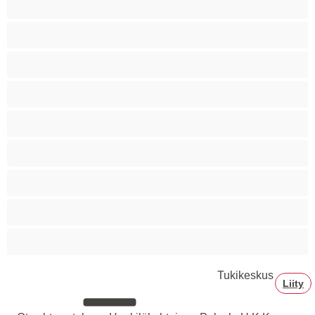
Siro
Sitomista
Squirttailua
Tummaihoinen
Tupakoivia
Valkoisia Tyttöjä
Valtavia Tissejä
Varttuneita
Tukikeskus
Liity