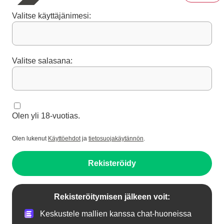
Valitse käyttäjänimesi:
Valitse salasana:
Olen yli 18-vuotias.
Olen lukenut
Käyttöehdot
ja
tietosuojakäytännön
.
Rekisteröidy
Rekisteröitymisen jälkeen voit:
Keskustele mallien kanssa chat-huoneissa